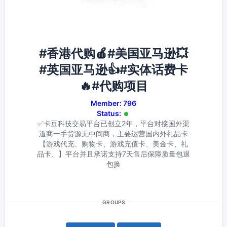
#香港代购🍎#美国亚马逊💥
#英国亚马逊👍#实体话费卡
🔥#代购项目
Member: 796
Status:
✅卡豆科技交易平台已创立2年，平台对接国外渠
道商一手货源无中间商，主要运营国内外礼品卡
【游戏代充、购物卡、游戏充值卡、美金卡、礼
品卡、】平台并且承诺支持7天售后保障质量包退
包换
GROUPS